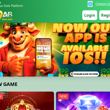
b
🌐
Choose Co
us Slots Platform
Login
Regi
W GAME
W
NEW