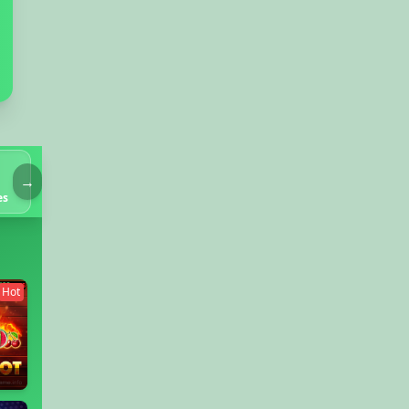
🃏
🔥
🎲
→
es
Cards
Hot Games
Table Games
Hot