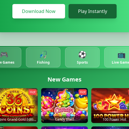
Download Now
Play Instantly
🎮
🎣
⚽
📺
w Games
Fishing
Sports
Live Gam
New Games
Hot
Hot
36 Coins Grand Gold Edition
Candy Blast
100 Power Hot