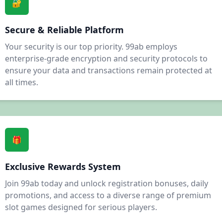
🔐
29/06/2026 نوا*** نے جیک پاٹ جیتا 850,000 PKR 🎰
29/06/2026 خانز*** کی رقم نکلوانا کامیاب رہا 32,500 PKR ✅
Secure & Reliable Platform
Your security is our top priority. 99ab employs
enterprise-grade encryption and security protocols to
ensure your data and transactions remain protected at
all times.
🎁
Exclusive Rewards System
Join 99ab today and unlock registration bonuses, daily
promotions, and access to a diverse range of premium
slot games designed for serious players.