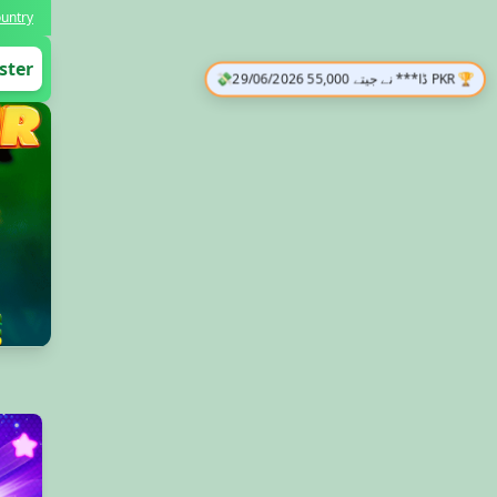
untry
💸
29/06/2026 ڈا*** نے جیتے 55,000 PKR 🏆
ster