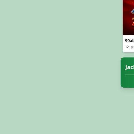
99a
9
Jac