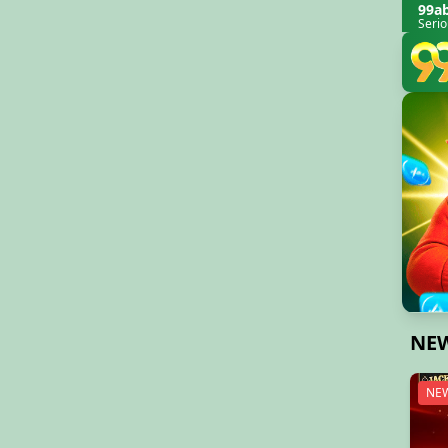
99a
Serio
NE
NE